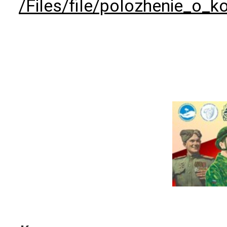
/Files/file/polozhenie_o_